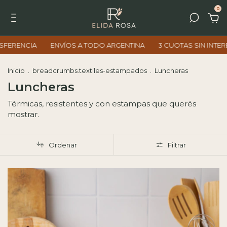
0
A
ENVÍOS A TODO ARGENTINA
3 CUOTAS SIN INTERÉS
10%
Inicio
.
breadcrumbs.textiles-estampados
.
Luncheras
Luncheras
Térmicas, resistentes y con estampas que querés
mostrar.
Ordenar
Filtrar