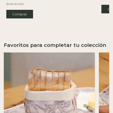
$108.15 USD
Co
Comprar
Favoritos para completar tu colección