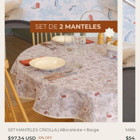
SET MANTELES CRIOLLA | Albiceleste + Beige
MANTEL 
$97.34 USD
$54.
-
10
%
OFF