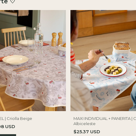
rte ♡
L | Criolla Beige
MAXI INDIVIDUAL + PANERITA | Cr
Albiceleste
08 USD
$25.37 USD