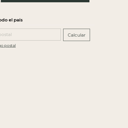
l CP:
Calcular
go postal