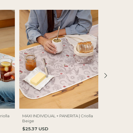
iolla
MAXI INDIVIDUAL + PANERITA | Criolla
MAXI INDIVIDU
Beige
$15.39 USD
$25.37 USD