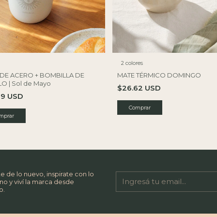
2 colores
DE ACERO + BOMBILLA DE
MATE TÉRMICO DOMINGO
O | Sol de Mayo
$26.62 USD
79 USD
Comprar
mprar
e de lo nuevo, inspirate con lo
no y viví la marca desde
o.