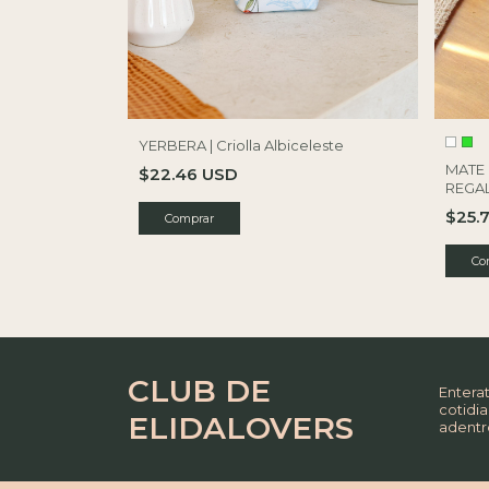
YERBERA | Criolla Albiceleste
MATE 
$22.46 USD
REGAL
$25.
Co
CLUB DE
Enterat
cotidia
ELIDALOVERS
adentr