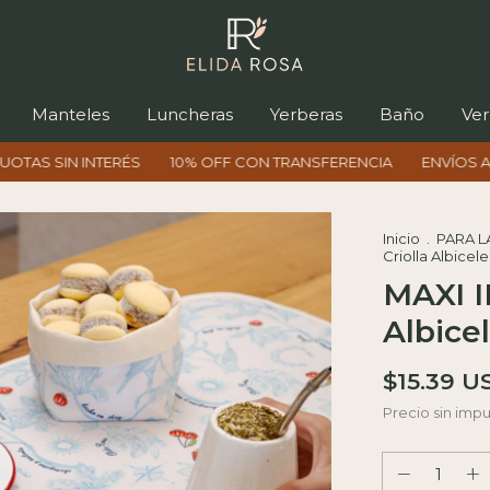
Manteles
Luncheras
Yerberas
Baño
Ver
NTERÉS
10% OFF CON TRANSFERENCIA
ENVÍOS A TODO ARGE
Inicio
.
PARA L
Criolla Albicel
MAXI I
Albice
$15.39 U
Precio sin imp