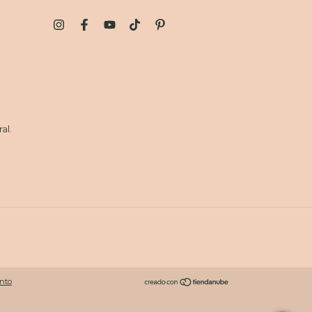
al.
nto