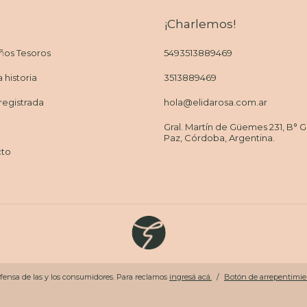
¡Charlemos!
os Tesoros
5493513889469
 historia
3513889469
registrada
hola@elidarosa.com.ar
Gral. Martín de Güemes 231, B° Gr
Paz, Córdoba, Argentina.
cto
fensa de las y los consumidores. Para reclamos
ingresá acá.
/
Botón de arrepentimie