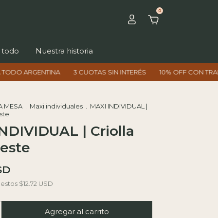
0
 todo
Nuestra historia
NTINA
3 CUOTAS SIN INTERÉS
10% OFF CON TRANSFERENCIA
A MESA
.
Maxi individuales
.
MAXI INDIVIDUAL |
este
NDIVIDUAL | Criolla
leste
SD
uestos
$12.72 USD