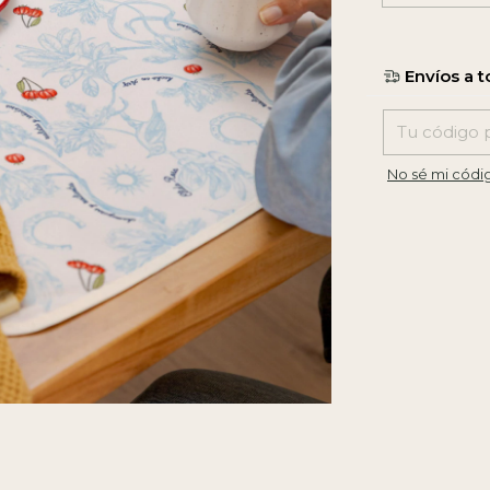
Entregas para e
No sé mi códi