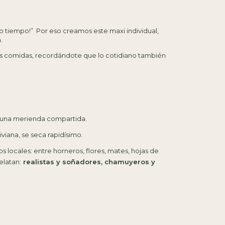
ngo tiempo!” Por eso creamos este maxi individual,
.
us comidas, recordándote que lo cotidiano también
o una merienda compartida.
viana, se seca rapidísimo.
os locales: entre horneros, flores, mates, hojas de
elatan:
realistas y soñadores, chamuyeros y