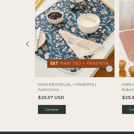
MAXI INDIVIDUAL + PANERITA |
MAXI 
RITA |
Autóctona
Rubo
$25.37 USD
$25.