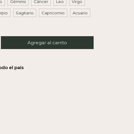
o
Géminis
Cáncer
Leo
Virgo
rpio
Sagitario
Capricornio
Acuario
l CP:
Calcular