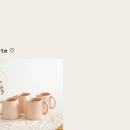
rte ♡