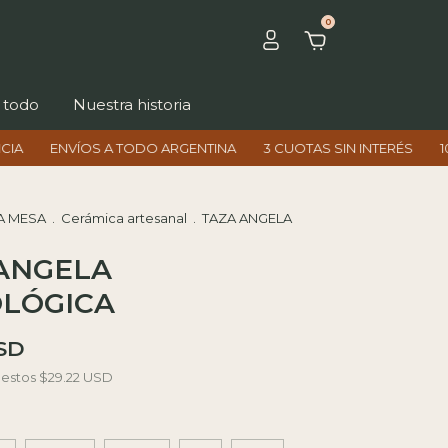
0
 todo
Nuestra historia
ÍOS A TODO ARGENTINA
3 CUOTAS SIN INTERÉS
10% OFF CO
A MESA
.
Cerámica artesanal
.
TAZA ANGELA
ANGELA
LÓGICA
USD
uestos
$29.22 USD