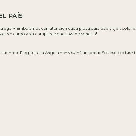
L PAÍS
ntrega ✶ Embalamos con atención cada pieza para que viaje acolchona
ar sin cargo y sin complicaciones ¡Así de sencillo!
 tiempo. Elegí tu taza Angela hoy y sumá un pequeño tesoro a tus ri