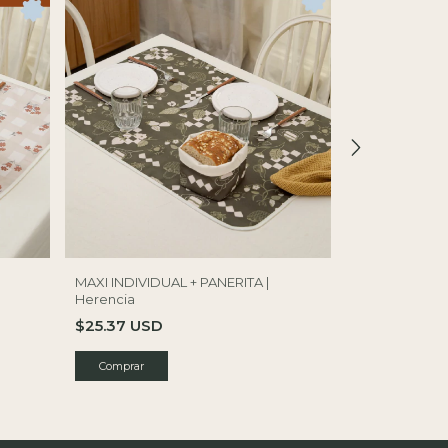
MAXI INDIVIDUAL + PANERITA |
MAXI INDIVIDU
Herencia
Cosecha nud
$25.37 USD
$25.37 USD