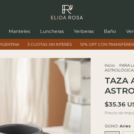
Manteles
Luncheras
Yerberas
Baño
Ver
3 CUOTAS SIN INTERÉS
10% OFF CON TRANSFERENCIA
ENV
Inicio
.
PARA L
ASTROLÓGICA
TAZA 
ASTRO
$35.36 
Precio sin imp
SIGNO:
Aries