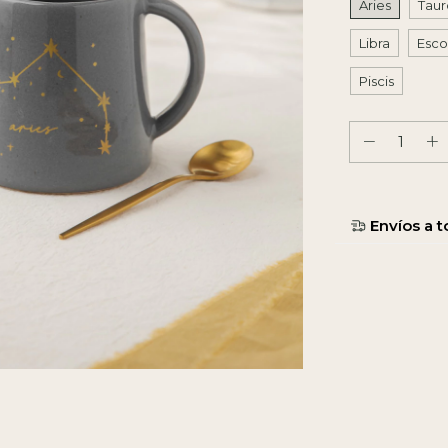
Aries
Taur
Libra
Esco
Piscis
Entregas para e