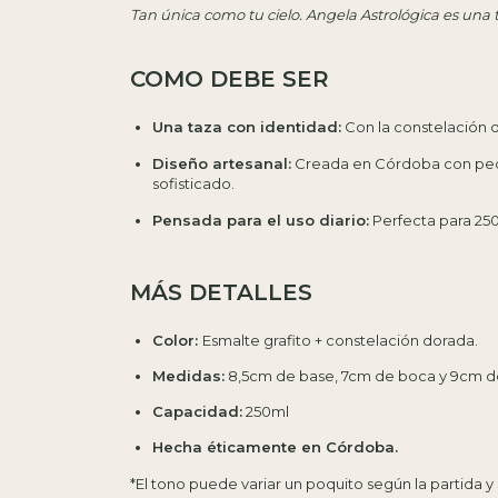
Tan única como tu cielo. Angela Astrológica es una 
COMO DEBE SER
Una taza con identidad:
Con la constelación d
Diseño artesanal:
Creada en Córdoba con peque
sofisticado.
Pensada para el uso diario:
Perfecta para 250
MÁS DETALLES⁣
Color:
Esmalte grafito + constelación dorada.
Medidas:
8,5cm de base, 7cm de boca y 9cm de
Capacidad:
250ml
Hecha éticamente en Córdoba.
*El tono puede variar un poquito según la partida y l