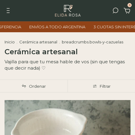
0
VÍOS A TODO ARGENTINA
3 CUOTAS SIN INTERÉS
10% OFF CO
Inicio
.
Cerámica artesanal
.
breadcrumbs.bowls-y-cazuelas
Cerámica artesanal
Vajilla para que tu mesa hable de vos (sin que tengas
que decir nada) ♡
Ordenar
Filtrar