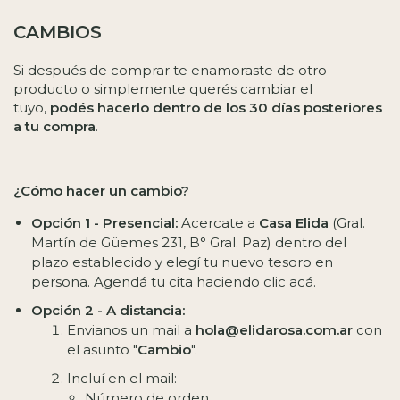
CAMBIOS
Si después de comprar te enamoraste de otro
producto o simplemente querés cambiar el
tuyo,
podés hacerlo dentro de los 30 días posteriores
a tu compra
.
¿Cómo hacer un cambio?
Opción 1 - Presencial:
Acercate a
Casa Elida
(Gral.
Martín de Güemes 231, B° Gral. Paz) dentro del
plazo establecido y elegí tu nuevo tesoro en
persona.
Agendá tu cita haciendo clic acá.
Opción 2 - A distancia:
Envianos un mail a
hola@elidarosa.com.ar
con
el asunto "
Cambio
".
Incluí en el mail:
Número de orden.