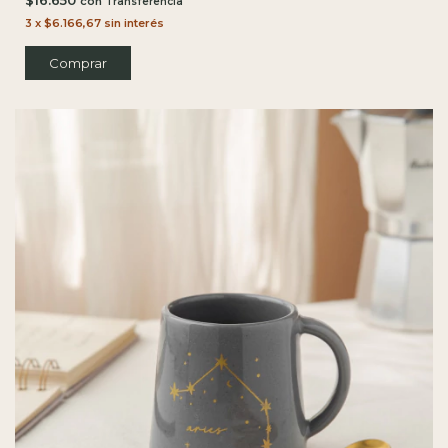
con
3
x
$6.166,67
sin interés