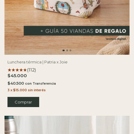
Lunchera térmica | Patria x Joie
(112)
$45.000
$40.500
con
3
x
$15.000
sin interés