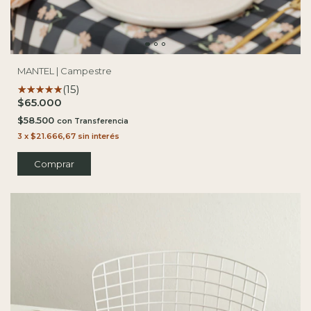
MANTEL | Campestre
(15)
$65.000
$58.500
con
3
x
$21.666,67
sin interés
Comprar