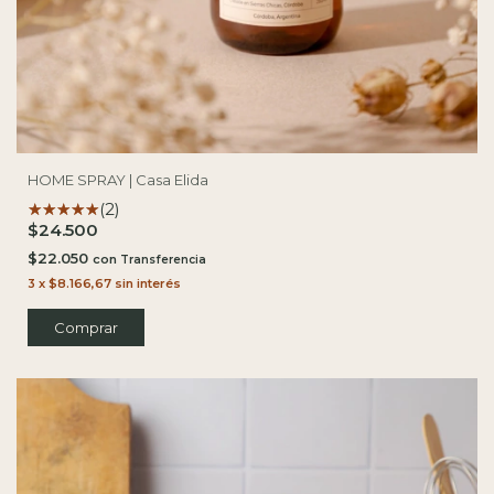
HOME SPRAY | Casa Elida
(2)
$24.500
$22.050
con
3
x
$8.166,67
sin interés