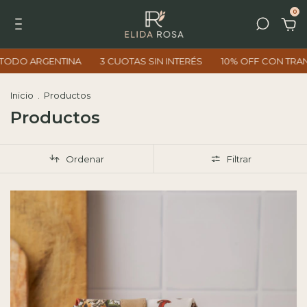
0
 SIN INTERÉS
10% OFF CON TRANSFERENCIA
ENVÍOS A TOD
Inicio
.
Productos
Productos
Ordenar
Filtrar