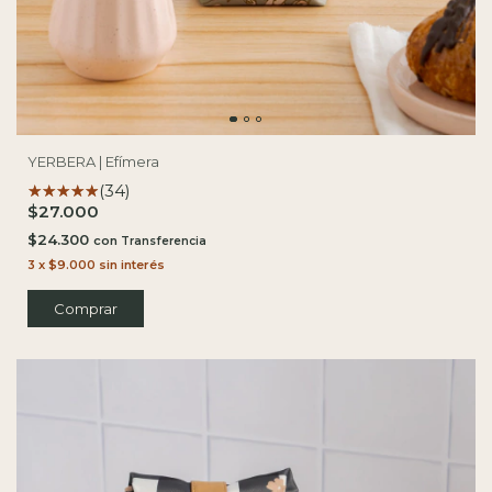
YERBERA | Efímera
(34)
$27.000
$24.300
con
3
x
$9.000
sin interés