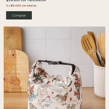
con
3
x
$9.000
sin interés