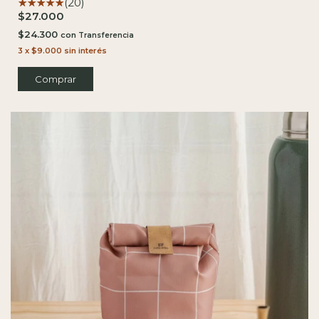
(20)
$27.000
$24.300
con
3
x
$9.000
sin interés