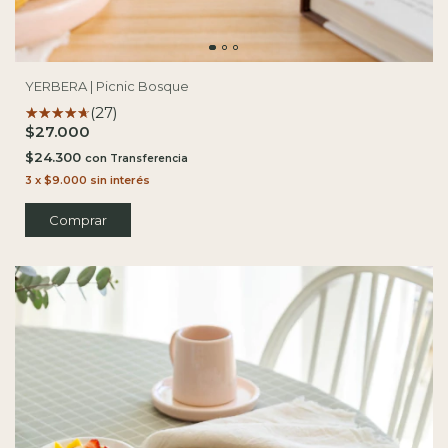
YERBERA | Picnic Bosque
(27)
$27.000
$24.300
con
3
x
$9.000
sin interés