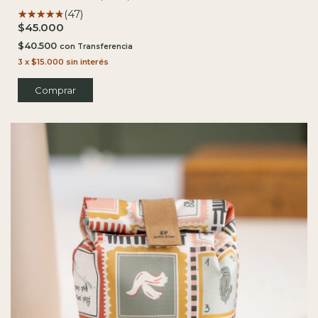
(47)
$45.000
$40.500
con
3
x
$15.000
sin interés