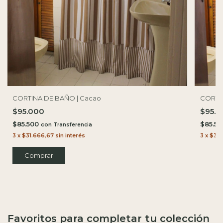
CORTINA DE BAÑO | Cacao
CORTIN
$95.000
$95.
$85.500
$85.5
con
3
x
$31.666,67
sin interés
3
x
$31.
Favoritos para completar tu colección