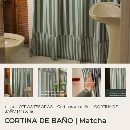
Inicio
.
OTROS TESOROS
.
Cortinas de baño
.
CORTINA DE
BAÑO | Matcha
CORTINA DE BAÑO | Matcha