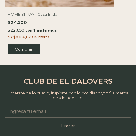
HOME SPRAY | Casa Elida
$24.500
$22.050
con
3
x
$8.166,67
sin interés
CLUB DE ELIDALOVERS
Enterate de lo nuevo, inspirate con lo cotidiano y viví la marca
desde adentro.