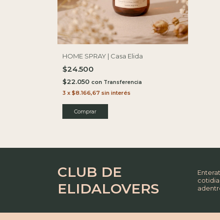
HOME SPRAY | Casa Elida
$24.500
$22.050
con
3
x
$8.166,67
sin interés
CLUB DE
Enterat
cotidia
ELIDALOVERS
adentr