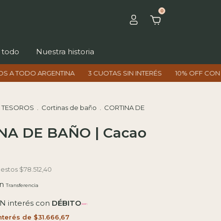
0
 todo
Nuestra historia
ARGENTINA
3 CUOTAS SIN INTERÉS
10% OFF CON TRANSFERE
 TESOROS
.
Cortinas de baño
.
CORTINA DE
NA DE BAÑO | Cacao
uestos
$78.512,40
n
IN interés con
DÉBITO
interés de
$31.666,67