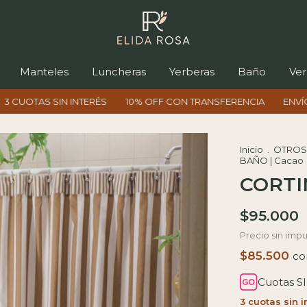
Manteles
Luncheras
Yerberas
Baño
Ver
IN INTERÉS
10% OFF CON TRANSFERENCIA
ENVÍOS A TODO 
Inicio
.
OTROS
BAÑO | Cacao
CORTI
$95.000
Precio sin imp
$85.500
co
Cuotas S
3
cuotas sin 