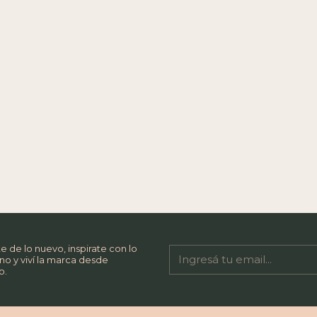
e de lo nuevo, inspirate con lo
no y viví la marca desde
o.