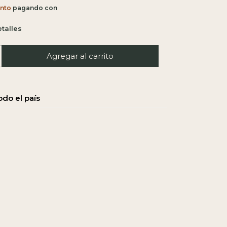
nto
talles
l CP:
Calcular