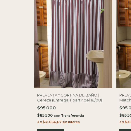
PREVENTA * CORTINA DE BAÑO |
PREVE
Cereza (Entrega a partir del 18/08)
Matcha
$95.000
$95.
$85.500
$85.
con
3
x
$31.666,67
sin interés
3
x
$31