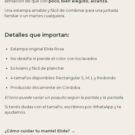
sensación de que con
poco, bien elegido, alcanza.
Una estampa amable y fácil de combinar para una juntada
familiar o un martes cualquiera.
Detalles que importan:
Estampa original Elida Rosa
No destiñe ni pierde el color con los lavados
Es liviano y fácil de planchar
4 tamaños disponibles: Rectangular S, M, L y Redondo
Producido éticamente en Córdoba
El tono puede variar un poquito según la partida y la pantalla.
Si tenés dudas con el tamaño,
escribinos por WhatsApp y te
ayudamos.
¿Cómo cuidar tu mantel Elida? →