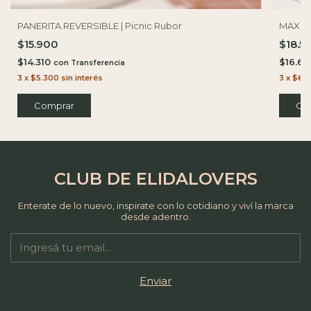
PANERITA REVERSIBLE | Picnic Rubor
MAXI I
$15.900
$18.5
$14.310
$16.6
con
3
x
$5.300
sin interés
3
x
$6.1
Comprar
CLUB DE ELIDALOVERS
Enterate de lo nuevo, inspirate con lo cotidiano y viví la marca
desde adentro.