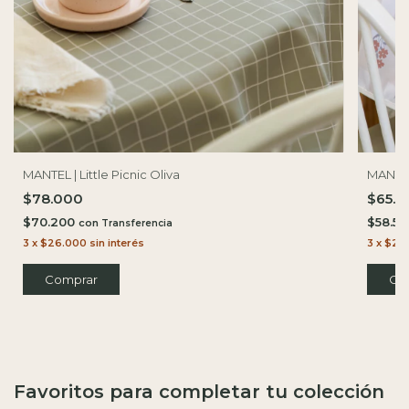
MANTEL | Little Picnic Oliva
MANTEL
$78.000
$65.
$70.200
$58.5
con
3
x
$26.000
sin interés
3
x
$21.
Comprar
Co
Favoritos para completar tu colección