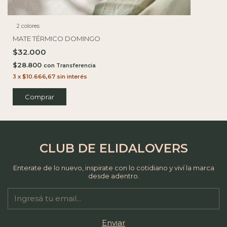
2 colores
MATE TÉRMICO DOMINGO
$32.000
$28.800
con
3
x
$10.666,67
sin interés
Comprar
CLUB DE ELIDALOVERS
Enterate de lo nuevo, inspirate con lo cotidiano y viví la marca
desde adentro.