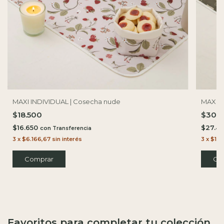
MAXI INDIVIDUAL | Cosecha nude
MAXI I
$18.500
$30.
$16.650
$27.4
con
3
x
$6.166,67
sin interés
3
x
$10.
Favoritos para completar tu colección