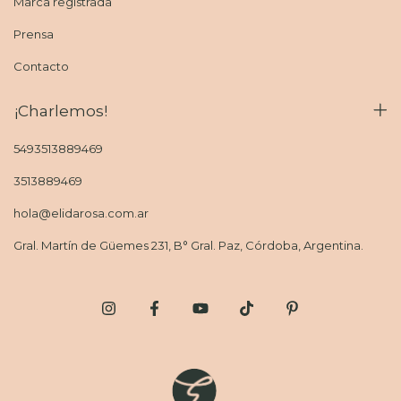
Marca registrada
Prensa
Contacto
¡Charlemos!
5493513889469
3513889469
hola@elidarosa.com.ar
Gral. Martín de Güemes 231, B° Gral. Paz, Córdoba, Argentina.