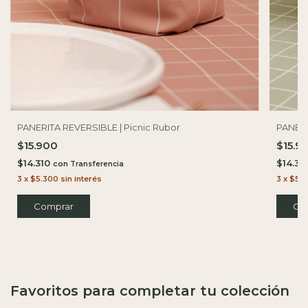
PANERITA REVERSIBLE | Picnic Rubor
PANERIT
$15.900
$15.9
$14.310
$14.31
con
3
x
$5.300
sin interés
3
x
$5.3
Comprar
Co
Favoritos para completar tu colección