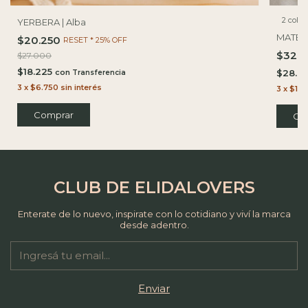
2 color
YERBERA | Alba
MATE 
$20.250
RESET * 25% OFF
$32.
$27.000
$18.225
con
$28.8
3
x
$6.750
sin interés
3
x
$10.
Co
CLUB DE ELIDALOVERS
Enterate de lo nuevo, inspirate con lo cotidiano y viví la marca
desde adentro.