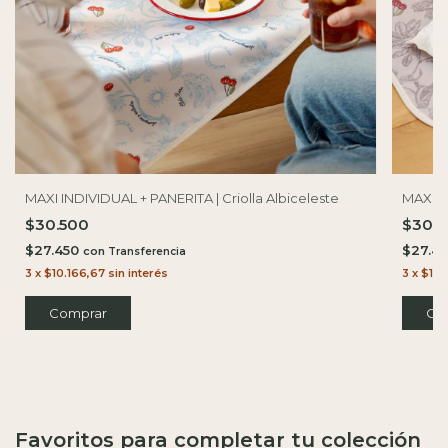
MAXI INDIVIDUAL + PANERITA | Criolla Albiceleste
MAXI I
$30.500
$30.
$27.450
$27.4
con
3
x
$10.166,67
sin interés
3
x
$10.
Favoritos para completar tu colección