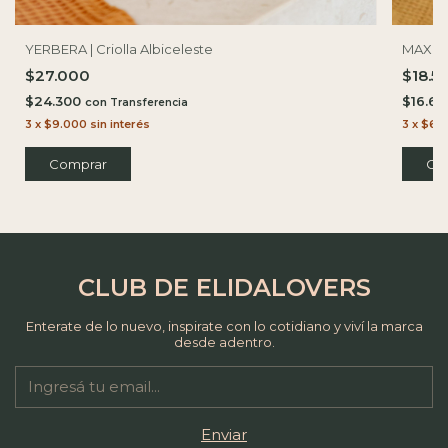
YERBERA | Criolla Albiceleste
MAXI IN
$27.000
$18.5
$24.300
$16.6
con
3
x
$9.000
sin interés
3
x
$6.1
CLUB DE ELIDALOVERS
Enterate de lo nuevo, inspirate con lo cotidiano y viví la marca
desde adentro.