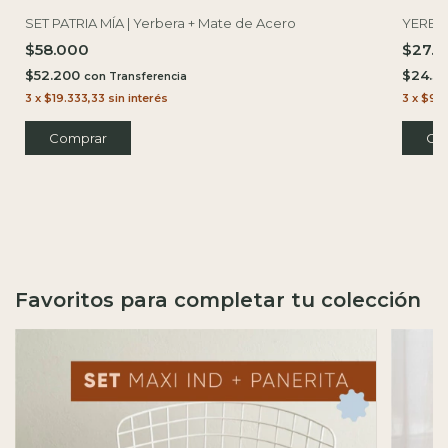
SET PATRIA MÍA | Yerbera + Mate de Acero
YERBERA
$58.000
$27.
$52.200
$24.3
con
3
x
$19.333,33
sin interés
3
x
$9.
Comprar
Favoritos para completar tu colección