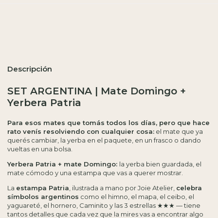
Entregas para el CP:
Calcular
Descripción
SET ARGENTINA | Mate Domingo +
Yerbera Patria
Para esos mates que tomás todos los días, pero que hace
rato venís resolviendo con cualquier cosa:
el mate que ya
querés cambiar, la yerba en el paquete, en un frasco o dando
vueltas en una bolsa.
Yerbera Patria + mate Domingo:
la yerba bien guardada, el
mate cómodo y una estampa que vas a querer mostrar.
La
estampa Patria
, ilustrada a mano por Joie Atelier,
celebra
símbolos argentinos
como el himno, el mapa, el ceibo, el
yaguareté, el hornero, Caminito y las 3 estrellas ★★★ — tiene
tantos detalles que cada vez que la mires vas a encontrar algo