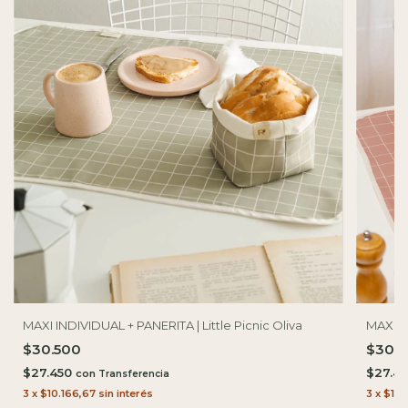
MAXI INDIVIDUAL + PANERITA | Little Picnic Oliva
MAXI I
$30.500
$30.
$27.450
$27.4
con
3
x
$10.166,67
sin interés
3
x
$10.