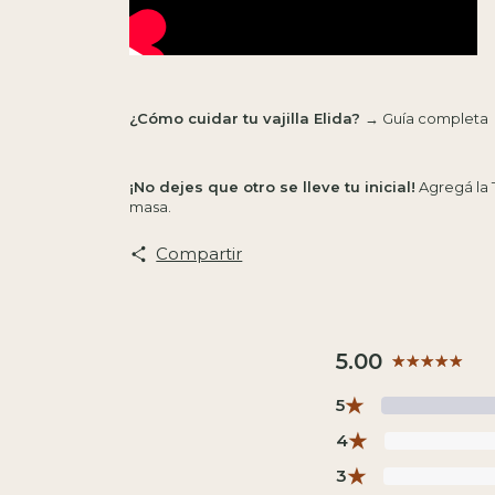
¿Cómo cuidar tu vajilla Elida?
→
Guía completa
¡No dejes que otro se lleve tu inicial!
Agregá la 
masa.
Compartir
5.00
★
5
★
4
★
3