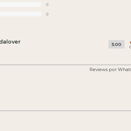
0
0
idalover
5.00
Reviews por What