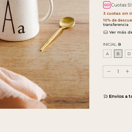
Cuotas S
3
cuotas sin 
10% de descue
Ver más de
INICIAL:
B
A
B
D
Entregas para e