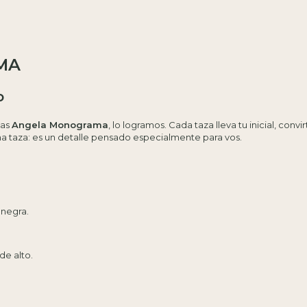
MA
o
las
Angela Monograma
, lo logramos. Cada taza lleva tu inicial, co
na taza: es un detalle pensado especialmente para vos.
 negra.
de alto.