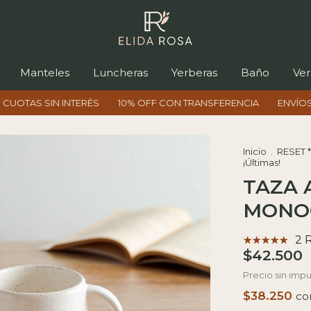
Manteles
Luncheras
Yerberas
Baño
Ver
 SIN INTERÉS
10% OFF CON TRANSFERENCIA
ENVÍOS A TODO
Inicio
.
RESET 
¡Últimas!
TAZA 
MONOG
2 
$42.500
Precio sin imp
$38.250
co