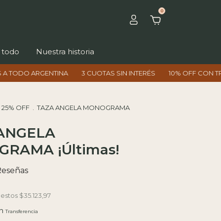
0
 todo
Nuestra historia
 ARGENTINA
3 CUOTAS SIN INTERÉS
10% OFF CON TRANSFER
* 25% OFF
.
TAZA ANGELA MONOGRAMA
ANGELA
RAMA ¡Últimas!
Reseñas
uestos
$35.123,97
n