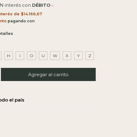
IN interés con
DÉBITO
interés de
$14.166,67
nto
talles
H
I
O
U
W
X
Y
Z
l CP:
Calcular