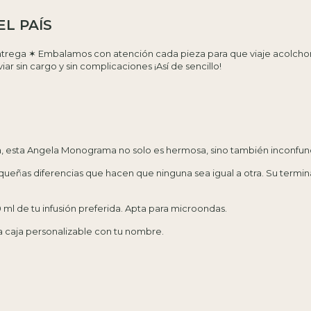
L PAÍS
ntrega ✶ Embalamos con atención cada pieza para que viaje acolchona
ar sin cargo y sin complicaciones ¡Así de sencillo!
a, esta Angela Monograma no solo es hermosa, sino también inconfundi
ñas diferencias que hacen que ninguna sea igual a otra. Su termina
 ml de tu infusión preferida. Apta para microondas.
 caja personalizable con tu nombre.