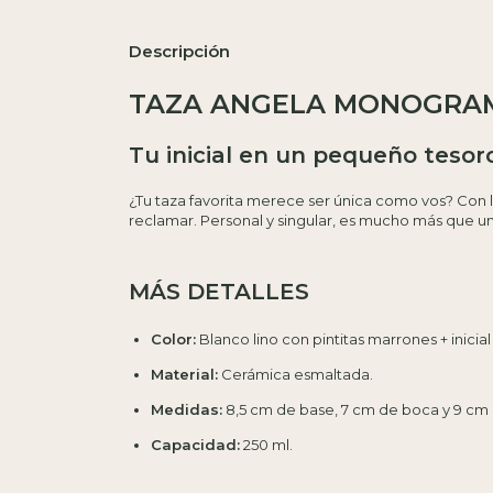
Descripción
TAZA ANGELA MONOGRA
Tu inicial en un pequeño tesor
¿Tu taza favorita merece ser única como vos? Con 
reclamar. Personal y singular, es mucho más que u
MÁS DETALLES
Color:
Blanco lino con pintitas marrones + inicial
Material:
Cerámica esmaltada.
Medidas:
8,5 cm de base, 7 cm de boca y 9 cm 
Capacidad:
250 ml.