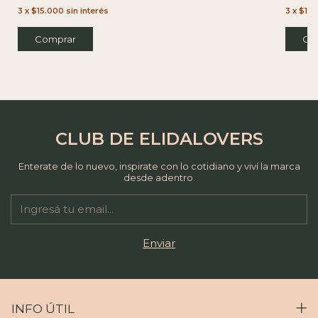
3
x
$18.
3
x
$15.000
sin interés
CLUB DE ELIDALOVERS
Enterate de lo nuevo, inspirate con lo cotidiano y viví la marca
desde adentro.
INFO ÚTIL