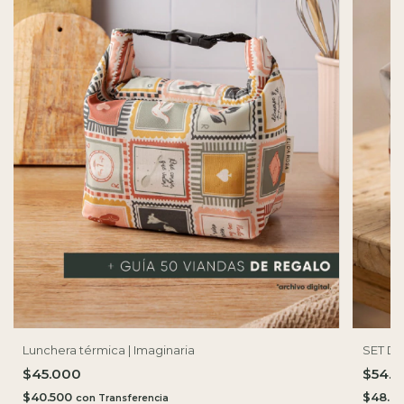
SET DE
Lunchera térmica | Imaginaria
$54.
$45.000
$48.6
$40.500
con