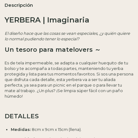
Descripción
YERBERA | Imaginaria
El diseño hace que las cosas se vean especiales, ¿y quién quiere
lo normal pudiendo tener lo especial?
Un tesoro para matelovers ～
⁣⁣Es de tela impermeable, se adapta a cualquier huequito de tu
bolso y te acompaña a todas partes, manteniendo tu yerba
protegida y lista para tus momentos favoritos. Si sos una persona
que disfruta cada detalle, esta yerbera va a ser tu aliada
perfecta, ya sea para un picnic en el parque o para llevar tu
mate al trabajo. ¿Un plus? ¡Se limpia súper fácil con un paño
húmedo!
DETALLES
Medidas:
8cm x 9cm x 15cm (llena).