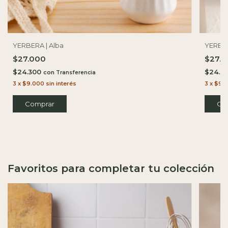
YERBERA | Alba
YERBER
$27.000
$27.
$24.300
$24.3
con
3
x
$9.000
sin interés
3
x
$9.
Favoritos para completar tu colección