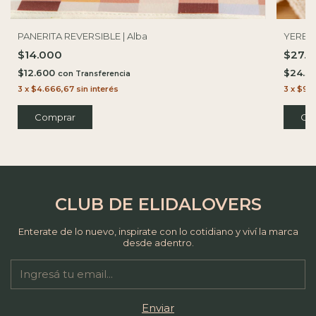
PANERITA REVERSIBLE | Alba
YERBER
$14.000
$27.
$12.600
$24.3
con
3
x
$4.666,67
sin interés
3
x
$9.
Comprar
CLUB DE ELIDALOVERS
Enterate de lo nuevo, inspirate con lo cotidiano y viví la marca
desde adentro.