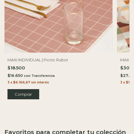
MAXI I
MAXI INDIVIDUAL | Picnic Rubor
$30.
$18.500
$27.4
$16.650
con
3
x
$10.
3
x
$6.166,67
sin interés
Favoritos para completar tu colección