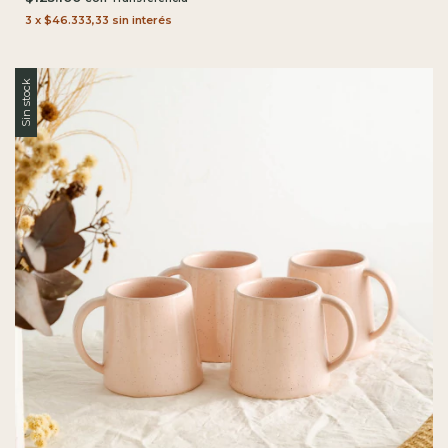
3
x
$46.333,33
sin interés
Sin stock