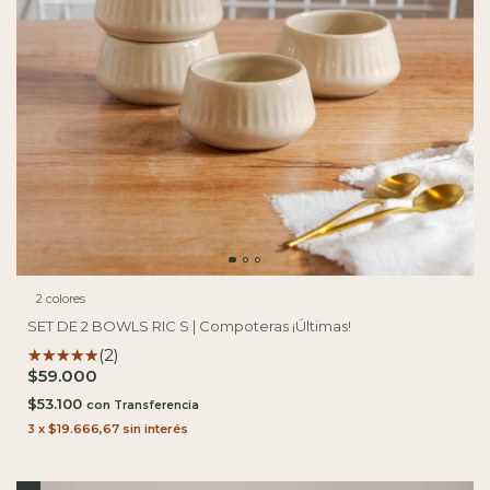
2 colores
SET DE 2 BOWLS RIC S | Compoteras ¡Últimas!
(2)
$59.000
$53.100
con
3
x
$19.666,67
sin interés