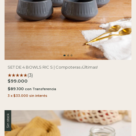
SET DE 4 BOWLS RIC S | Compoteras ¡Últimas!
(3)
$99.000
$89.100
con
3
x
$33.000
sin interés
Sin stock