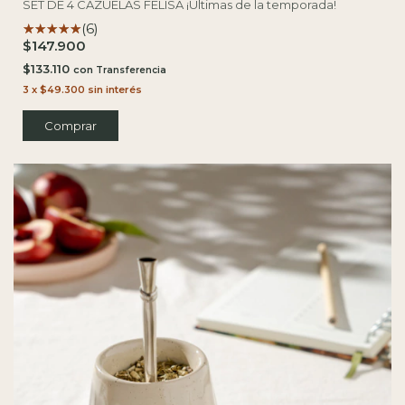
SET DE 4 CAZUELAS FELISA ¡Últimas de la temporada!
(6)
$147.900
$133.110
con
3
x
$49.300
sin interés
Comprar