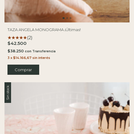
TAZA ANGELA MONOGRAMA ¡Últimas!
(2)
$42.500
$38.250
con
3
x
$14.166,67
sin interés
Comprar
Sin stock