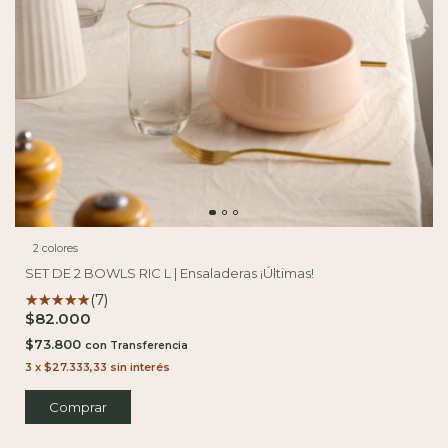
2 colores
SET DE 2 BOWLS RIC L | Ensaladeras ¡Últimas!
(7)
$82.000
$73.800
con
3
x
$27.333,33
sin interés
Comprar