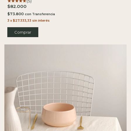
(5)
$82.000
$73.800
con
3
x
$27.333,33
sin interés
Comprar