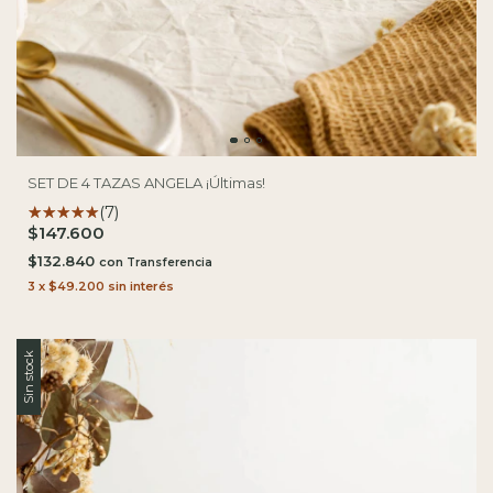
SET DE 4 TAZAS ANGELA ¡Últimas!
(7)
$147.600
$132.840
con
3
x
$49.200
sin interés
Sin stock