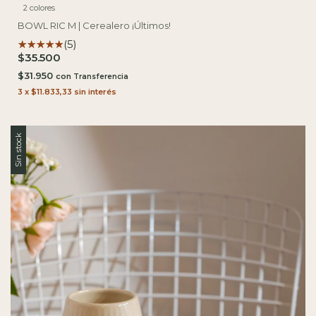
2 colores
BOWL RIC M | Cerealero ¡Últimos!
(5)
$35.500
$31.950
con
3
x
$11.833,33
sin interés
Sin stock