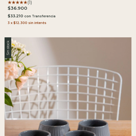
(1)
$36.900
$33.210
con
3
x
$12.300
sin interés
Sin stock