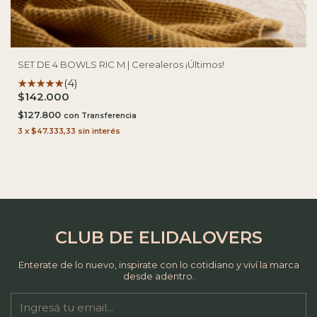
SET DE 4 BOWLS RIC M | Cerealeros ¡Últimos!
(4)
$142.000
$127.800
con
3
x
$47.333,33
sin interés
CLUB DE ELIDALOVERS
Enterate de lo nuevo, inspirate con lo cotidiano y viví la marca
desde adentro.