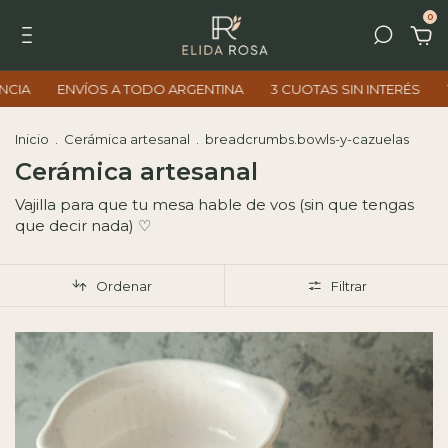
0
A TODO ARGENTINA
3 CUOTAS SIN INTERÉS
10% OFF CON TR
Inicio
.
Cerámica artesanal
.
breadcrumbs.bowls-y-cazuelas
Cerámica artesanal
Vajilla para que tu mesa hable de vos (sin que tengas
que decir nada) ♡
Ordenar
Filtrar