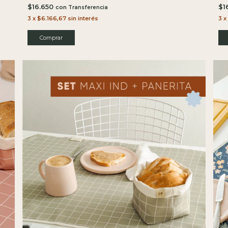
$16.650
$1
con
3
x
$6.166,67
sin interés
3
x