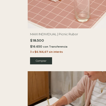
MAXI INDIVIDUAL | Picnic Rubor
$18.500
$16.650
con
3
x
$6.166,67
sin interés