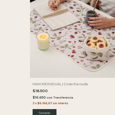
MAXI INDIVIDUAL | Cosecha nude
$18.500
$16.650
con
3
x
$6.166,67
sin interés