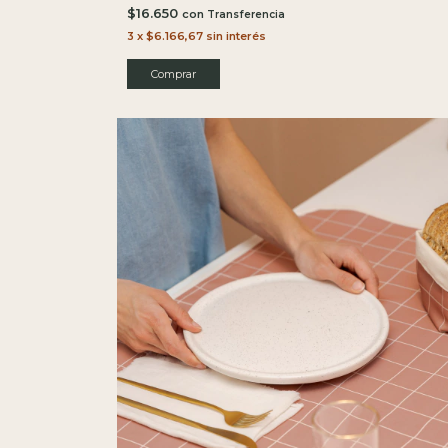
$16.650
con
3
x
$6.166,67
sin interés