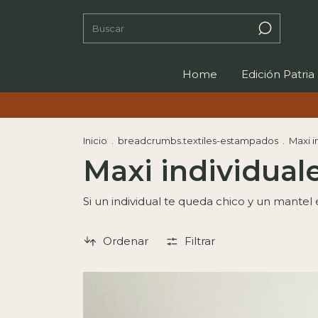
Home
Edición Patria
3 CUOTAS SIN INT
Inicio
.
breadcrumbs.textiles-estampados
.
Maxi i
Maxi individual
Si un individual te queda chico y un mant
Ordenar
Filtrar