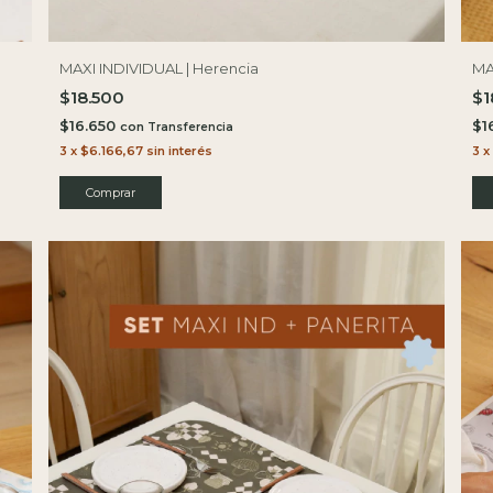
MAXI INDIVIDUAL | Herencia
MA
$18.500
$1
$16.650
$1
con
3
x
$6.166,67
sin interés
3
x