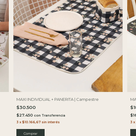
MA
MAXI INDIVIDUAL + PANERITA | Campestre
$1
$30.500
$1
$27.450
con
3
x
3
x
$10.166,67
sin interés