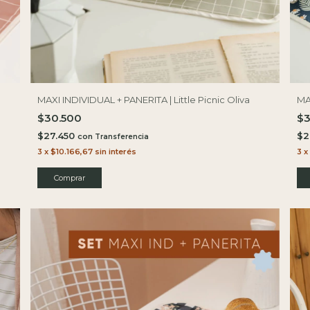
MAXI INDIVIDUAL + PANERITA | Little Picnic Oliva
MA
$30.500
$
$27.450
$2
con
3
x
$10.166,67
sin interés
3
x