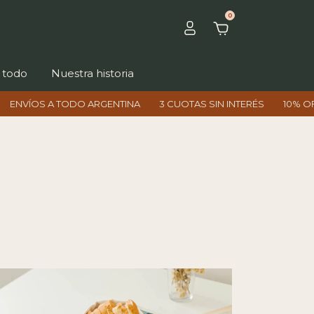
0
 todo
Nuestra historia
INA
3 CUOTAS SIN INTERÉS
10% OFF CON TRANSFERENCIA