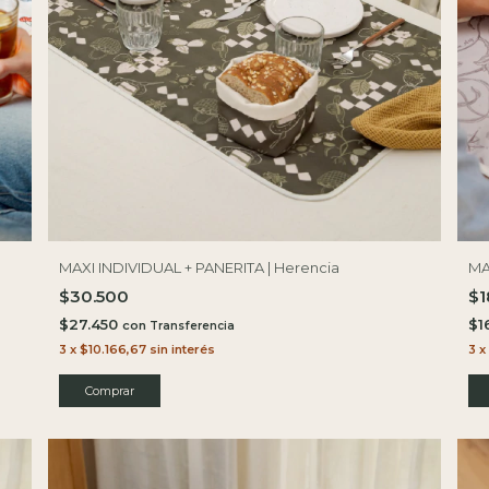
MAXI INDIVIDUAL + PANERITA | Herencia
MA
$30.500
$1
$27.450
$1
con
3
x
$10.166,67
sin interés
3
x