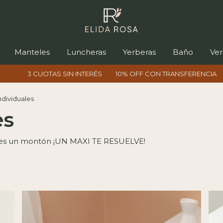
Manteles
Luncheras
Yerberas
Baño
Ver
ERÉS
10% OFF CON TRANSFERENCIA
ENVÍOS A TODO ARGENT
ndividuales
es
el es un montón ¡UN MAXI TE RESUELVE!